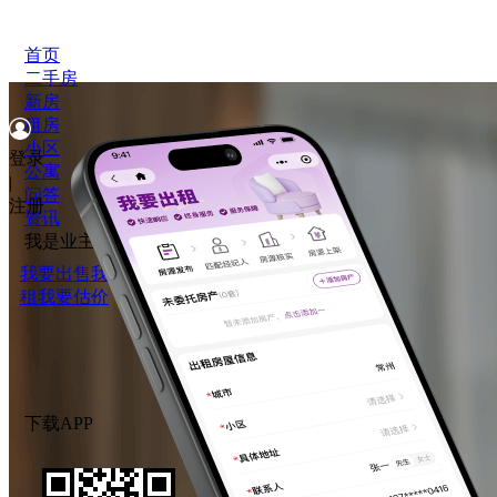
首页
二手房
新房
租房
小区
登录
公寓
|
问答
注册
资讯
我是业主
我要出售
我要出
租
我要估价
下载APP